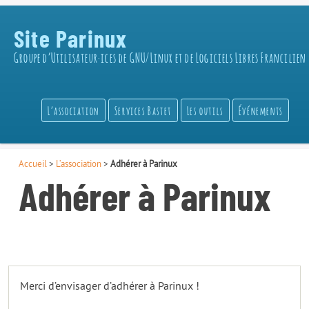
Site Parinux
Groupe d’Utilisateur·ices de GNU/Linux et de Logiciels Libres Francilien
L’association
Services Bastet
Les outils
Événements
Accueil
>
L’association
>
Adhérer à Parinux
Adhérer à Parinux
Merci d’envisager d’adhérer à Parinux !