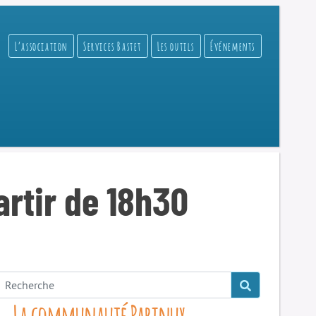
L’association
Services Bastet
Les outils
Événements
artir de 18h30
La communauté Parinux