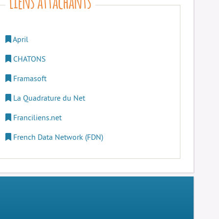
April
CHATONS
Framasoft
La Quadrature du Net
Franciliens.net
French Data Network (FDN)