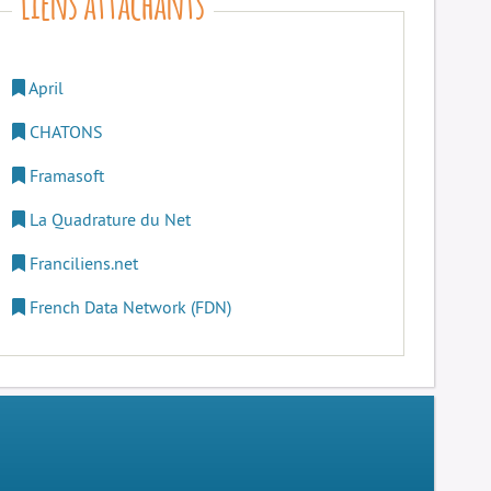
April
CHATONS
Framasoft
La Quadrature du Net
Franciliens.net
French Data Network (FDN)