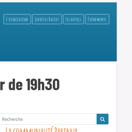
L’association
Services Bastet
Les outils
Événements
ir de 19h30
La communauté Parinux