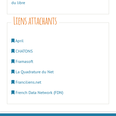
du libre
Liens attachants
April
CHATONS
Framasoft
La Quadrature du Net
Franciliens.net
French Data Network (FDN)