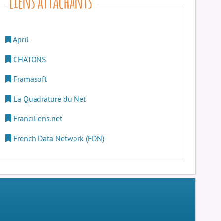
April
CHATONS
Framasoft
La Quadrature du Net
Franciliens.net
French Data Network (FDN)