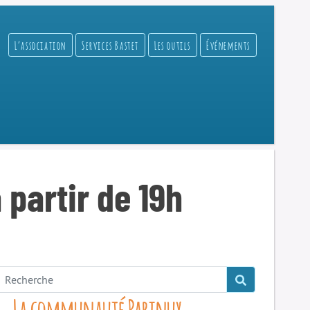
L’association
Services Bastet
Les outils
Événements
 partir de 19h
La communauté Parinux