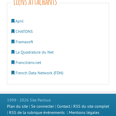
Liens attachants
April
CHATONS
Framasoft
La Quadrature du Net
Franciliens.net
French Data Network (FDN)
1999 - 2026 Site Parinux
Plan du site
|
Se connecter
|
Contact
|
RSS du site complet
|
RSS de la rubrique événements
|
Mentions légales