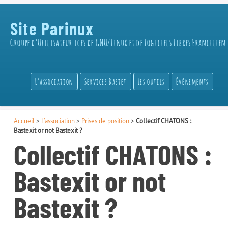
Site Parinux
Groupe d’Utilisateur·ices de GNU/Linux et de Logiciels Libres Francilien
L’association
Services Bastet
Les outils
Événements
Accueil
>
L’association
>
Prises de position
>
Collectif CHATONS :
Bastexit or not Bastexit ?
Collectif CHATONS :
Bastexit or not
Bastexit ?