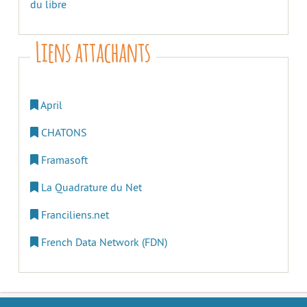
du libre
Liens attachants
April
CHATONS
Framasoft
La Quadrature du Net
Franciliens.net
French Data Network (FDN)