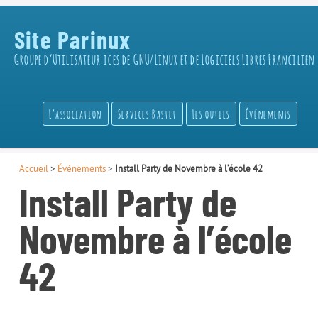
Site Parinux
Groupe d’Utilisateur·ices de GNU/Linux et de Logiciels Libres Francilien
L’association
Services Bastet
Les outils
Événements
Accueil
>
Événements
>
Install Party de Novembre à l’école 42
Install Party de
Novembre à l’école
42