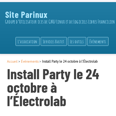
Site Parinux
Groupe d’Utilisateur·ices de GNU/Linux et de Logiciels Libres Francilien
L’association
Services Bastet
Les outils
Événements
Accueil
>
Événements
>
Install Party le 24 octobre à l’Électrolab
Install Party le 24
octobre à
l’Électrolab