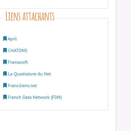
Liens attachants
April
CHATONS
Framasoft
La Quadrature du Net
Franciliens.net
French Data Network (FDN)