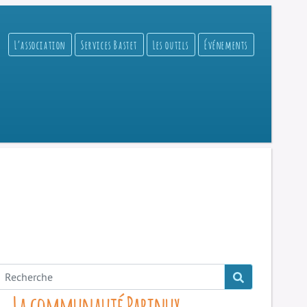
L’association
Services Bastet
Les outils
Événements
La communauté Parinux