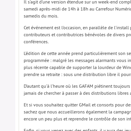
Il s’agit d’une version étendue sur un week-end compl
samedi après-midi de 14h à 18h au Carrefour Numérique
samedis du mois.
Cet événement est l’occasion, en parallèle de l’install 
contributeurs et contributrices bénévoles de divers proj
conférences.
L’édition de cette année prend particulièrement son s
programmée : malgré les messages alarmants vous in
plus récente capable de supporter la lourdeur de Win
prendre sa retraite : sous une distribution libre il pour
D’autant qu’à l’heure où les GAFAM piétinent toujours p
jamais de chercher à passer à des distributions libre
Et si vous souhaitez quitter GMail et consorts pour d
sachez que nous accueillerons également la campa
encore un peu plus et reprendre le contrôle de son in
Enfin, si vous venez avec des enfants, il y aura des je