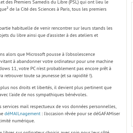
et des Premiers Samedis du Libre (PSL) qui ont lieu le
² de la Cité des Sciences à Paris, tous les premiers
partie habituelle de venir rencontrer sur leurs stands les
ets du libre ainsi que d’assister à des ateliers et
ens alors que Microsoft pousse à l’obsolescence
vitant à abandonner votre ordinateur pour une machine
dows 11, votre PC n’est probablement pas encore prêt à
ra retrouver toute sa jeunesse (et sa rapidité !).
lus nos droits et libertés, il devient plus pertinent que
s avec l’aide de nos sympathiques bénévoles.
es services mail respectueux de vos données personnelles,
gne
déMAILnagement
: l’occasion rêvée pour se déGAFAMiser
timité numérique.
ux libres sur ordinateur choisis avec soin pour leur côté