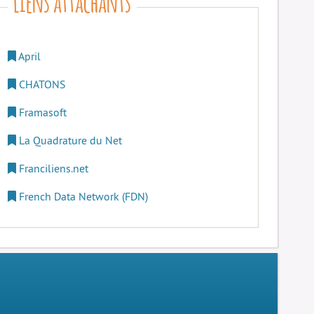
April
CHATONS
Framasoft
La Quadrature du Net
Franciliens.net
French Data Network (FDN)