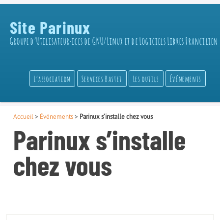
Site Parinux
Groupe d’Utilisateur·ices de GNU/Linux et de Logiciels Libres Francilien
L’association
Services Bastet
Les outils
Événements
Accueil
>
Événements
>
Parinux s’installe chez vous
Parinux s’installe
chez vous