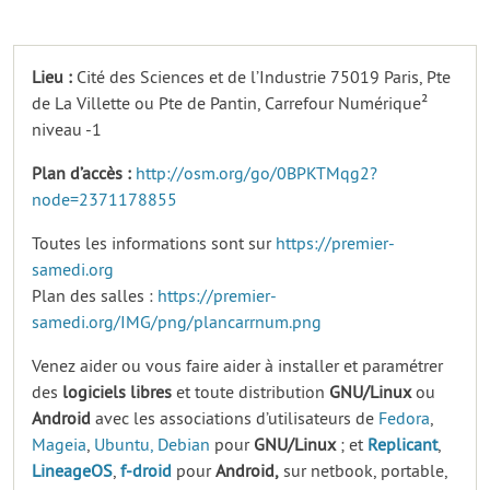
Lieu :
Cité des Sciences et de l’Industrie 75019 Paris, Pte
de La Villette ou Pte de Pantin, Carrefour Numérique²
niveau -1
Plan d’accès :
http://osm.org/go/0BPKTMqg2?
node=2371178855
Toutes les informations sont sur
https://premier-
samedi.org
Plan des salles :
https://premier-
samedi.org/IMG/png/plancarrnum.png
Venez aider ou vous faire aider à installer et paramétrer
des
logiciels
libres
et toute distribution
GNU/Linux
ou
Android
avec les associations d’utilisateurs de
Fedora
,
Mageia
,
Ubuntu,
Debian
pour
GNU/Linux
; et
Replicant
,
LineageOS
,
f-droid
pour
Android,
sur netbook, portable,