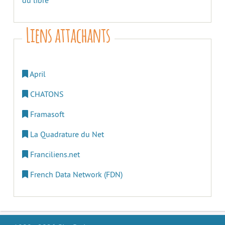
du libre
Liens attachants
April
CHATONS
Framasoft
La Quadrature du Net
Franciliens.net
French Data Network (FDN)