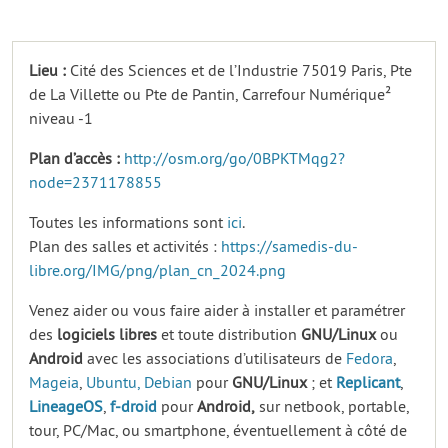
Lieu :
Cité des Sciences et de l’Industrie 75019 Paris, Pte
de La Villette ou Pte de Pantin, Carrefour Numérique²
niveau -1
Plan d’accès :
http://osm.org/go/0BPKTMqg2?
node=2371178855
Toutes les informations sont
ici
.
Plan des salles et activités :
https://samedis-du-
libre.org/IMG/png/plan_cn_2024.png
Venez aider ou vous faire aider à installer et paramétrer
des
logiciels
libres
et toute distribution
GNU/Linux
ou
Android
avec les associations d’utilisateurs de
Fedora
,
Mageia
,
Ubuntu,
Debian
pour
GNU/Linux
; et
Replicant
,
LineageOS
,
f-droid
pour
Android,
sur netbook, portable,
tour, PC/Mac, ou smartphone, éventuellement à côté de