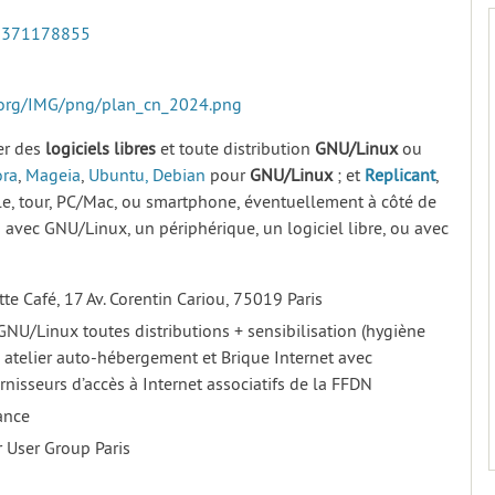
2371178855
e.org/IMG/png/plan_cn_2024.png
rer des
logiciels
libres
et toute distribution
GNU/Linux
ou
ora
,
Mageia
,
Ubuntu,
Debian
pour
GNU/Linux
; et
Replicant
,
le, tour, PC/Mac, ou smartphone, éventuellement à côté de
s avec GNU/Linux, un périphérique, un logiciel libre, ou avec
te Café, 17 Av. Corentin Cariou, 75019 Paris
GNU/Linux toutes distributions + sensibilisation (hygiène
+ atelier auto-hébergement et Brique Internet avec
rnisseurs d’accès à Internet associatifs de la FFDN
ance
r User Group Paris