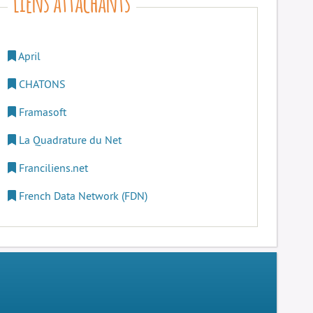
April
CHATONS
Framasoft
La Quadrature du Net
Franciliens.net
French Data Network (FDN)