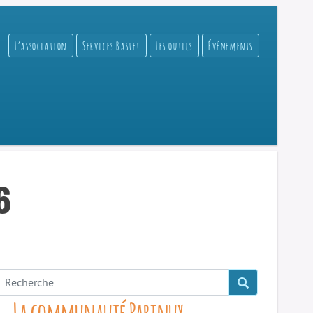
L’association
Services Bastet
Les outils
Événements
6
La communauté Parinux