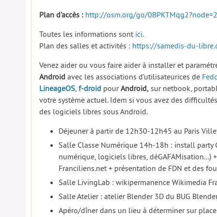
Plan d’accès :
http://osm.org/go/0BPKTMqg2?node=
Toutes les informations sont
ici
.
Plan des salles et activités :
https://samedis-du-libr
Venez aider ou vous faire aider à installer et paramét
Android
avec les associations d’utilisateurices de
Fed
LineageOS
,
f-droid
pour
Android,
sur netbook, portab
votre système actuel. Idem si vous avez des difficulté
des logiciels libres sous Android.
Déjeuner à partir de 12h30-12h45 au Paris Villet
Salle Classe Numérique 14h-18h : install party 
numérique, logiciels libres, déGAFAMisation...) 
Franciliens.net + présentation de FDN et des fou
Salle LivingLab : wikipermanence Wikimedia Fr
Salle Atelier : atelier Blender 3D du BUG Blende
Apéro/dîner dans un lieu à déterminer sur place