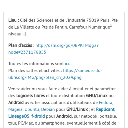
Lieu :
Cité des Sciences et de l’Industrie 75019 Paris, Pte
de La Villette ou Pte de Pantin, Carrefour Numérique²
niveau -1
Plan d’accès :
http://osm.org/go/0BPKTMqg2?
node=2371178855
Toutes les informations sont
ici
.
Plan des salles et activités :
https://samedis-du-
libre.org/IMG/png/plan_cn_2024.png
Venez aider ou vous faire aider à installer et paramétrer
des
logiciels
libres
et toute distribution
GNU/Linux
ou
Android
avec les associations d’utilisateurs de
Fedora
,
Mageia
,
Ubuntu,
Debian
pour
GNU/Linux
; et
Replicant
,
LineageOS
,
f-droid
pour
Android,
sur netbook, portable,
tour, PC/Mac, ou smartphone, éventuellement à côté de