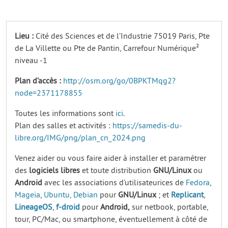
Lieu :
Cité des Sciences et de l’Industrie 75019 Paris, Pte
de La Villette ou Pte de Pantin, Carrefour Numérique²
niveau -1
Plan d’accès :
http://osm.org/go/0BPKTMqg2?
node=2371178855
Toutes les informations sont
ici
.
Plan des salles et activités :
https://samedis-du-
libre.org/IMG/png/plan_cn_2024.png
Venez aider ou vous faire aider à installer et paramétrer
des
logiciels
libres
et toute distribution
GNU/Linux
ou
Android
avec les associations d’utilisateurices de
Fedora
,
Mageia
,
Ubuntu,
Debian
pour
GNU/Linux
; et
Replicant
,
LineageOS
,
f-droid
pour
Android,
sur netbook, portable,
tour, PC/Mac, ou smartphone, éventuellement à côté de