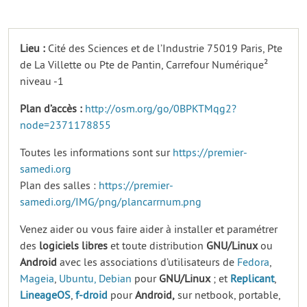
Lieu :
Cité des Sciences et de l’Industrie 75019 Paris, Pte
de La Villette ou Pte de Pantin, Carrefour Numérique²
niveau -1
Plan d’accès :
http://osm.org/go/0BPKTMqg2?
node=2371178855
Toutes les informations sont sur
https://premier-
samedi.org
Plan des salles :
https://premier-
samedi.org/IMG/png/plancarrnum.png
Venez aider ou vous faire aider à installer et paramétrer
des
logiciels
libres
et toute distribution
GNU/Linux
ou
Android
avec les associations d’utilisateurs de
Fedora
,
Mageia
,
Ubuntu,
Debian
pour
GNU/Linux
; et
Replicant
,
LineageOS
,
f-droid
pour
Android,
sur netbook, portable,