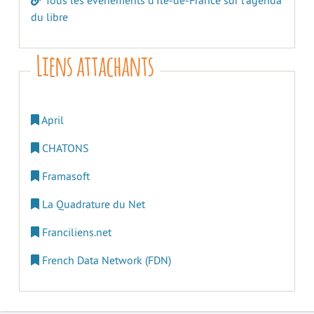
Tous les évènements d’Île-de-France sur l’agenda
du libre
Liens attachants
April
CHATONS
Framasoft
La Quadrature du Net
Franciliens.net
French Data Network (FDN)