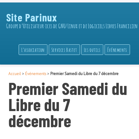
Site Parinux
Groupe d’Utilisateur·ices de GNU/Linux et de Logiciels Libres Francilien
L’association
Services Bastet
Les outils
Événements
Accueil
>
Événements
>
Premier Samedi du Libre du 7 décembre
Premier Samedi du
Libre du 7
décembre