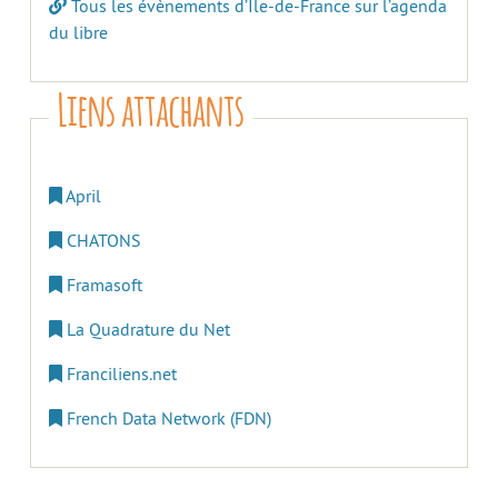
Tous les évènements d’Île-de-France sur l’agenda
du libre
Liens attachants
April
CHATONS
Framasoft
La Quadrature du Net
Franciliens.net
French Data Network (FDN)