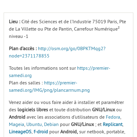
Lieu :
Cité des Sciences et de l’Industrie 75019 Paris, Pte
de La Villette ou Pte de Pantin, Carrefour Numérique²
niveau -1
Plan d’accès :
http://osm.org/go/0BPKTMqg2?
node=2371178855
Toutes les informations sont sur
https://premier-
samedi.org
Plan des salles :
https://premier-
samedi.org/IMG/png/plancarrnum.png
Venez aider ou vous faire aider à installer et paramétrer
des
logiciels
libres
et toute distribution
GNU/Linux
ou
Android
avec les associations d’utilisateurs de
Fedora
,
Mageia
,
Ubuntu,
Debian
pour
GNU/Linux
; et
Replicant
,
LineageOS
,
f-droid
pour
Android,
sur netbook, portable,