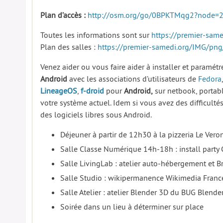
Plan d’accès :
http://osm.org/go/0BPKTMqg2?node=
Toutes les informations sont sur
https://premier-same
Plan des salles :
https://premier-samedi.org/IMG/pn
Venez aider ou vous faire aider à installer et paramét
Android
avec les associations d’utilisateurs de
Fedora
LineageOS
,
f-droid
pour
Android,
sur netbook, portab
votre système actuel. Idem si vous avez des difficulté
des logiciels libres sous Android.
Déjeuner à partir de 12h30 à la pizzeria Le Ver
Salle Classe Numérique 14h-18h : install party 
Salle LivingLab : atelier auto-hébergement et Br
Salle Studio : wikipermanence Wikimedia Franc
Salle Atelier : atelier Blender 3D du BUG Blende
Soirée dans un lieu à déterminer sur place