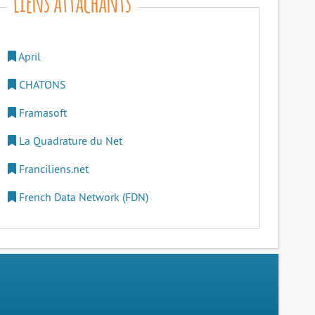
April
CHATONS
Framasoft
La Quadrature du Net
Franciliens.net
French Data Network (FDN)