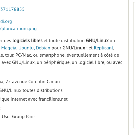
2371178855
di.org
g/plancarrnum.png
rer des
logiciels
libres
et toute distribution
GNU/Linux
ou
,
Mageia
,
Ubuntu,
Debian
pour
GNU/Linux
; et
Replicant
,
le, tour, PC/Mac, ou smartphone, éventuellement à côté de
s avec GNU/Linux, un périphérique, un logiciel libre, ou avec
ona, 25 avenue Corentin Cariou
GNU/Linux toutes distributions
ique Internet avec franciliens.net
e
r User Group Paris