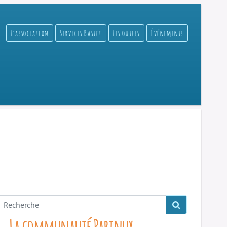
L’association
Services Bastet
Les outils
Événements
La communauté Parinux