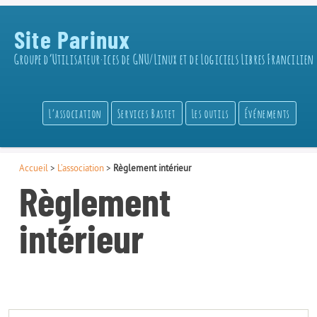
Site Parinux
Groupe d’Utilisateur·ices de GNU/Linux et de Logiciels Libres Francilien
L’association
Services Bastet
Les outils
Événements
Accueil
>
L’association
>
Règlement intérieur
Règlement
intérieur