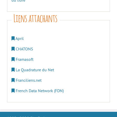
du libre
Liens attachants
April
CHATONS
Framasoft
La Quadrature du Net
Franciliens.net
French Data Network (FDN)