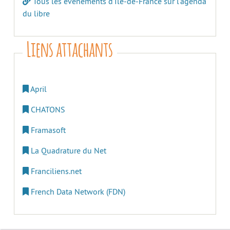
Tous les évènements d’Île-de-France sur l’agenda
du libre
Liens attachants
April
CHATONS
Framasoft
La Quadrature du Net
Franciliens.net
French Data Network (FDN)