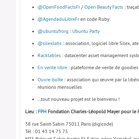
@OpenFoodFactsFr
/
Open Beauty Facts
: traçab
@AgendaduLibreFr
en code Ruby
@ubuntufrorg
:
Ubuntu Party
@silexlabs
: association, logiciel libre Silex, atel
Racktables
: datacenter asset management sys
En vente libre
: plateforme de vente de goodies
Ouvre-boîte
: association qui œuvre par la libé
réunions mensuelles
...tout nouveau projet est le bienvenu !
Lieu :
FPH
Fondation Charles-Léopold Mayer pour le 
38 rue Saint-Sabin 75011 Paris (digicode)
Tél : 01 43 14 75 75
M°5 Bréguet-Sabin (sortie St-Sabin, néon Yamaha), ou 