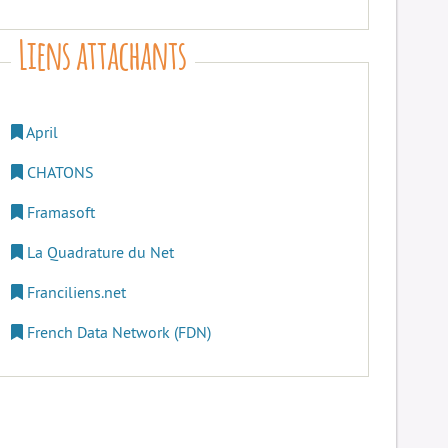
Liens attachants
April
CHATONS
Framasoft
La Quadrature du Net
Franciliens.net
French Data Network (FDN)