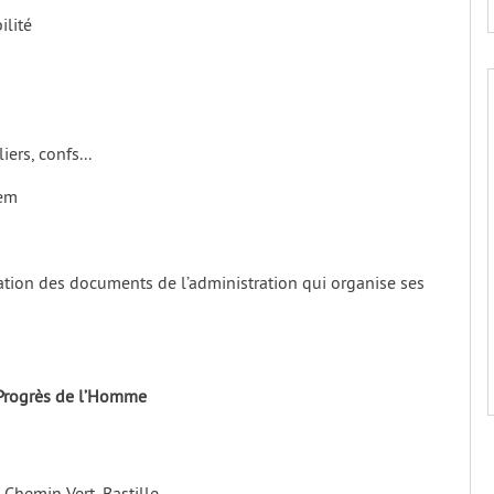
ilité
iers, confs...
tem
ration des documents de l’administration qui organise ses
Progrès de l’Homme
Chemin Vert, Bastille