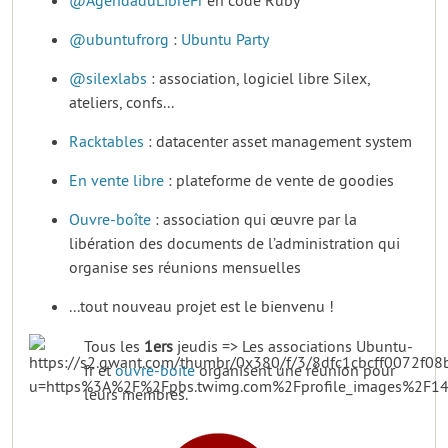
@AgendaduLibreFr
en code Ruby
@ubuntufrorg
:
Ubuntu Party
@silexlabs
: association, logiciel libre Silex,
ateliers, confs...
Racktables
: datacenter asset management system
En vente libre
: plateforme de vente de goodies
Ouvre-boîte
: association qui œuvre par la
libération des documents de l’administration qui
organise ses réunions mensuelles
...tout nouveau projet est le bienvenu !
Tous les
1ers
jeudis => Les associations Ubuntu-
fr et
ouvre-boite
organisent une réunion pour
leurs membres.