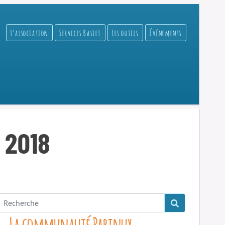
L’association
Services Bastet
Les outils
Événements
t 2018
La communauté Parinux