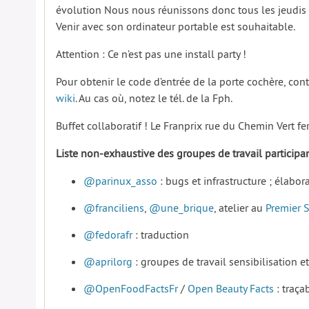
évolution Nous nous réunissons donc tous les jeudis 
Venir avec son ordinateur portable est souhaitable.
Attention : Ce n’est pas une install party !
Pour obtenir le code d’entrée de la porte cochère, co
wiki
. Au cas où, notez le tél. de la Fph.
Buffet collaboratif ! Le Franprix rue du Chemin Vert f
Liste non-exhaustive des groupes de travail particip
@parinux_asso
: bugs et infrastructure ; élabo
@franciliens
,
@une_brique
, atelier au
Premier 
@fedorafr
: traduction
@aprilorg
: groupes de travail sensibilisation et
@OpenFoodFactsFr
/
Open Beauty Facts
: traçab