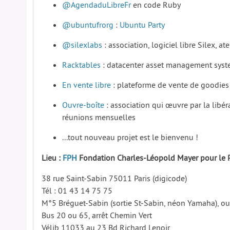
@AgendaduLibreFr
en code Ruby
@ubuntufrorg
:
Ubuntu Party
@silexlabs
: association, logiciel libre Silex, atel
Racktables
: datacenter asset management sys
En vente libre
: plateforme de vente de goodies
Ouvre-boîte
: association qui œuvre par la libé
réunions mensuelles
...tout nouveau projet est le bienvenu !
Lieu :
FPH
Fondation Charles-Léopold Mayer pour le 
38 rue Saint-Sabin 75011 Paris (digicode)
Tél : 01 43 14 75 75
M°5 Bréguet-Sabin (sortie St-Sabin, néon Yamaha), ou 
Bus 20 ou 65, arrêt Chemin Vert
Vélib 11033 au 23 Bd Richard Lenoir