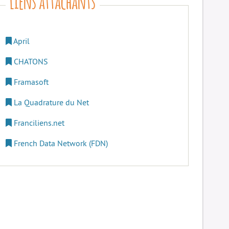
April
CHATONS
Framasoft
La Quadrature du Net
Franciliens.net
French Data Network (FDN)