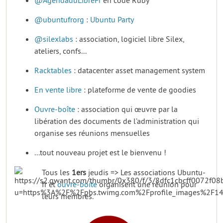
@AgendaduLibreFr
en code Ruby
@ubuntufrorg
:
Ubuntu Party
@silexlabs
: association, logiciel libre Silex,
ateliers, confs...
Racktables
: datacenter asset management system
En vente libre
: plateforme de vente de goodies
Ouvre-boîte
: association qui œuvre par la
libération des documents de l’administration qui
organise ses réunions mensuelles
...tout nouveau projet est le bienvenu !
Tous les
1ers
jeudis => Les associations Ubuntu-
fr et
ouvre-boite
organisent une réunion pour
leurs membres.