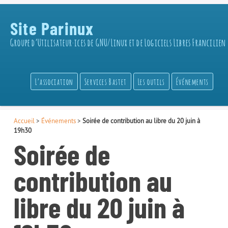
Site Parinux
Groupe d’Utilisateur·ices de GNU/Linux et de Logiciels Libres Francilien
L’association
Services Bastet
Les outils
Événements
Accueil
>
Événements
>
Soirée de contribution au libre du 20 juin à
19h30
Soirée de
contribution au
libre du 20 juin à