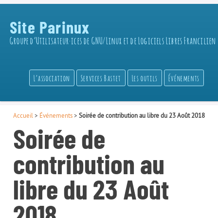
Site Parinux
Groupe d’Utilisateur·ices de GNU/Linux et de Logiciels Libres Francilien
L’association
Services Bastet
Les outils
Événements
Accueil
>
Événements
>
Soirée de contribution au libre du 23 Août 2018
Soirée de
contribution au
libre du 23 Août
2018