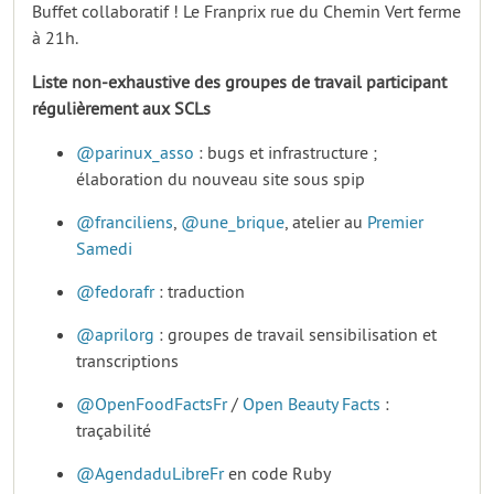
Buffet collaboratif ! Le Franprix rue du Chemin Vert ferme
à 21h.
Liste non-exhaustive des groupes de travail participant
régulièrement aux SCLs
@parinux_asso
: bugs et infrastructure ;
élaboration du nouveau site sous spip
@franciliens
,
@une_brique
, atelier au
Premier
Samedi
@fedorafr
: traduction
@aprilorg
: groupes de travail sensibilisation et
transcriptions
@OpenFoodFactsFr
/
Open Beauty Facts
:
traçabilité
@AgendaduLibreFr
en code Ruby