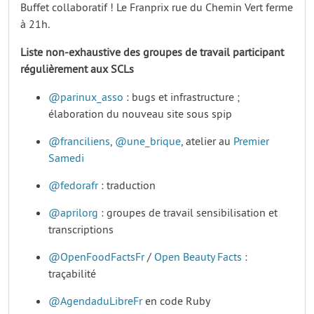
Buffet collaboratif ! Le Franprix rue du Chemin Vert ferme
à 21h.
Liste non-exhaustive des groupes de travail participant
régulièrement aux SCLs
@parinux_asso
: bugs et infrastructure ;
élaboration du nouveau site sous spip
@franciliens
,
@une_brique
, atelier au
Premier
Samedi
@fedorafr
: traduction
@aprilorg
: groupes de travail sensibilisation et
transcriptions
@OpenFoodFactsFr
/
Open Beauty Facts
:
traçabilité
@AgendaduLibreFr
en code Ruby