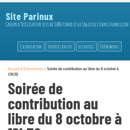
Site Parinux
Groupe d’Utilisateur·ices de GNU/Linux et de Logiciels Libres Francilien
L’association
Services Bastet
Les outils
Événements
Accueil
>
Événements
>
Soirée de contribution au libre du 8 octobre à
19h30
Soirée de
contribution au
libre du 8 octobre à