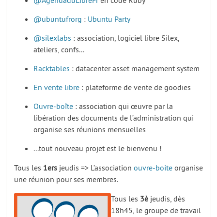
@AgendaduLibreFr
en code Ruby
@ubuntufrorg
:
Ubuntu Party
@silexlabs
: association, logiciel libre Silex,
ateliers, confs...
Racktables
: datacenter asset management system
En vente libre
: plateforme de vente de goodies
Ouvre-boîte
: association qui œuvre par la
libération des documents de l’administration qui
organise ses réunions mensuelles
...tout nouveau projet est le bienvenu !
Tous les
1ers
jeudis => L’association
ouvre-boite
organise
une réunion pour ses membres.
Tous les
3è
jeudis, dès
18h45, le groupe de travail