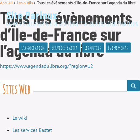
Accueil
>
Les outils
>
Tous les évènements d’Île-de-France sur l’agenda du libre
Tous les évènements
Site Parinux
Groupe d’Utilisateur·ices de GNU/Linux et de Logiciels Libres Francilien
d’Île-de-France sur
l’agenda du libre
L’association
Services Bastet
Les outils
Événements
https://www.agendadulibre.org/?region=12
Sites Web
Le wiki
Les services Bastet