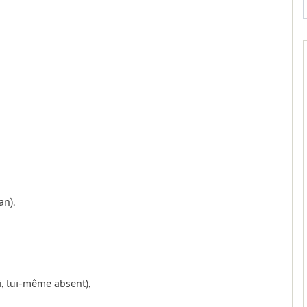
an).
i, lui-même absent),