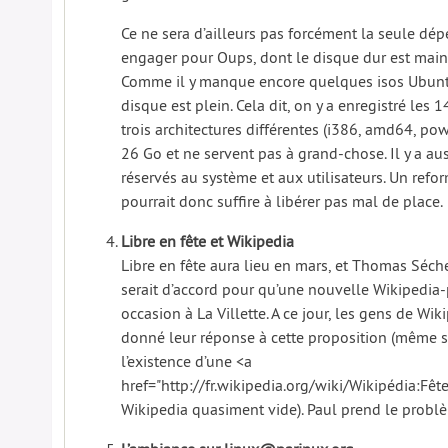
Ce ne sera d’ailleurs pas forcément la seule dé
engager pour Oups, dont le disque dur est main
Comme il y manque encore quelques isos Ubuntu
disque est plein. Cela dit, on y a enregistré les 
trois architectures différentes (i386, amd64, pow
26 Go et ne servent pas à grand-chose. Il y a au
réservés au système et aux utilisateurs. Un ref
pourrait donc suffire à libérer pas mal de place.
Libre en fête et Wikipedia
Libre en fête aura lieu en mars, et Thomas Séch
serait d’accord pour qu’une nouvelle Wikipedia-pa
occasion à La Villette. A ce jour, les gens de Wi
donné leur réponse à cette proposition (même s
l’existence d’une <a
href="http://fr.wikipedia.org/wiki/Wikipédia:Fê
Wikipedia quasiment vide). Paul prend le probl