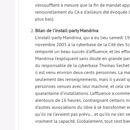
s’essoufflent à mesure que la fin de mandat app
renouvellement du CA a d’ailleurs été évoquée lo
plus bas).
Bilan de l’install-party Mandriva
L’install-party Mandriva, qui a eu lieu samedi 19
novembre 2005 à la cyberbase de la Cité des Scie
remporté un beau succès d’affluence, et les eff
Mandriva l’expliquent sans doute en grande part
du responsable de la cyberbase Thomas Sechet (qu
il est venu environ deux cents personnes. La ma
seulement des renseignements, mais il y avai
personnes venues avec leur machine, et cela s’es
quarantaine d’installations. L’affluence a comme
alentours de 16 heures, contraignant certains 
d’autres associations du libre à se transformer e
qu’ils ne l’avaient pas prévu... et qu’ils ne s’en 
vraiment la capacité. Globalement, tout s’est bie