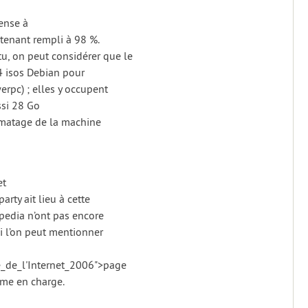
pense à
tenant rempli à 98 %.
, on peut considérer que le
14 isos Debian pour
erpc) ; elles y occupent
ssi 28 Go
ormatage de la machine
et
rty ait lieu à cette
kipedia n’ont pas encore
i l’on peut mentionner
te_de_l'Internet_2006">page
ème en charge.