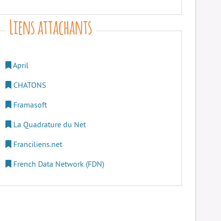
Liens attachants
April
CHATONS
Framasoft
La Quadrature du Net
Franciliens.net
French Data Network (FDN)