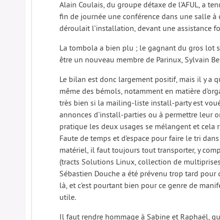
Alain Coulais, du groupe détaxe de l’AFUL, a ten
fin de journée une conférence dans une salle à 
déroulait l’installation, devant une assistance fo
La tombola a bien plu ; le gagnant du gros lot 
être un nouveau membre de Parinux, Sylvain Be
Le bilan est donc largement positif, mais il y a 
même des bémols, notamment en matière d’organ
très bien si la mailing-liste install-party est vou
annonces d’install-parties ou à permettre leur o
pratique les deux usages se mélangent et cela re
Faute de temps et d’espace pour faire le tri dans
matériel, il faut toujours tout transporter, y comp
(tracts Solutions Linux, collection de multiprises
Sébastien Douche a été prévenu trop tard pour q
là, et c’est pourtant bien pour ce genre de manif
utile.
Il faut rendre hommage à Sabine et Raphaël, qu