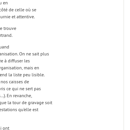
u en
côté de celle où se
urnie et attentive.
se trouve
rtrand.
quand
isation. On ne sait plus
ée à diffuser les
rganisation, mais en
nd la liste peu lisible.
 nos caisses de
ris ce qui ne sert pas
...). En revanche,
ue la tour de gravage soit
estations qu’elle est
i ont