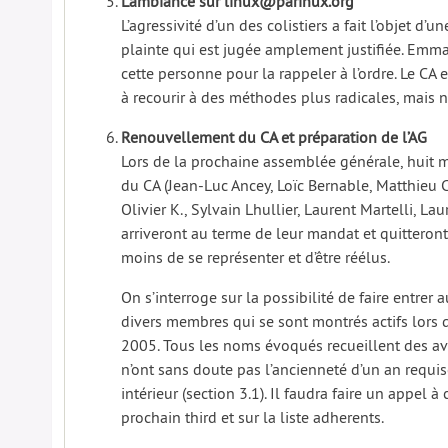
L’ambiance sur linux@parinux.org
L’agressivité d’un des colistiers a fait l’objet d’un
plainte qui est jugée amplement justifiée. Emma
cette personne pour la rappeler à l’ordre. Le CA
à recourir à des méthodes plus radicales, mais ne
Renouvellement du CA et préparation de l’AG
Lors de la prochaine assemblée générale, huit
du CA (Jean-Luc Ancey, Loïc Bernable, Matthieu C
Olivier K., Sylvain Lhullier, Laurent Martelli, La
arriveront au terme de leur mandat et quitteron
moins de se représenter et d’être réélus.
On s’interroge sur la possibilité de faire entrer 
divers membres qui se sont montrés actifs lors 
2005. Tous les noms évoqués recueillent des avi
n’ont sans doute pas l’ancienneté d’un an requi
intérieur (section 3.1). Il faudra faire un appel à
prochain third et sur la liste adherents.