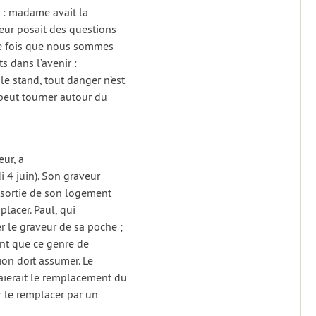
e : madame avait la
eur posait des questions
ère fois que nous sommes
s dans l’avenir :
 stand, tout danger n’est
peut tourner autour du
ur, a
i 4 juin). Son graveur
t sortie de son logement
placer. Paul, qui
r le graveur de sa poche ;
ant que ce genre de
tion doit assumer. Le
aierait le remplacement du
r le remplacer par un