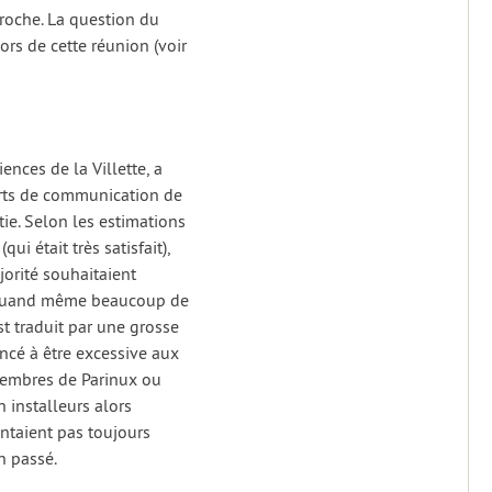
roche. La question du
rs de cette réunion (voir
nces de la Villette, a
orts de communication de
ie. Selon les estimations
i était très satisfait),
jorité souhaitaient
t quand même beaucoup de
t traduit par une grosse
ncé à être excessive aux
membres de Parinux ou
n installeurs alors
sentaient pas toujours
n passé.