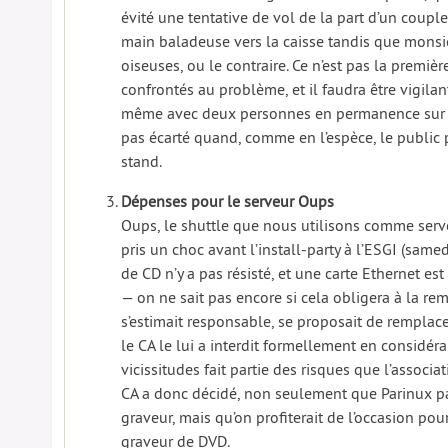
évité une tentative de vol de la part d’un coupl
main baladeuse vers la caisse tandis que monsi
oiseuses, ou le contraire. Ce n’est pas la premi
confrontés au problème, et il faudra être vigilant
même avec deux personnes en permanence sur le
pas écarté quand, comme en l’espèce, le public 
stand.
Dépenses pour le serveur Oups
Oups, le shuttle que nous utilisons comme serve
pris un choc avant l’install-party à l’ESGI (samed
de CD n’y a pas résisté, et une carte Ethernet es
— on ne sait pas encore si cela obligera à la rem
s’estimait responsable, se proposait de remplace
le CA le lui a interdit formellement en considér
vicissitudes fait partie des risques que l’associa
CA a donc décidé, non seulement que Parinux p
graveur, mais qu’on profiterait de l’occasion pou
graveur de DVD.