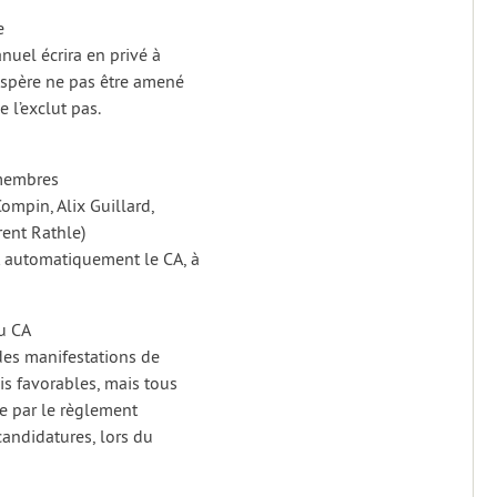
e
nuel écrira en privé à
 espère ne pas être amené
 l’exclut pas.
 membres
ompin, Alix Guillard,
urent Rathle)
t automatiquement le CA, à
au CA
des manifestations de
s favorables, mais tous
se par le règlement
 candidatures, lors du